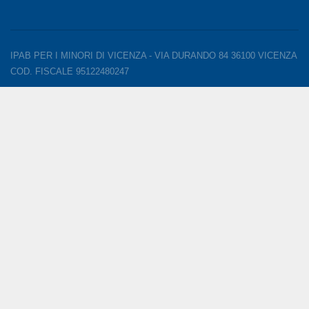
IPAB PER I MINORI DI VICENZA - VIA DURANDO 84 36100 VICENZA
COD. FISCALE 95122480247