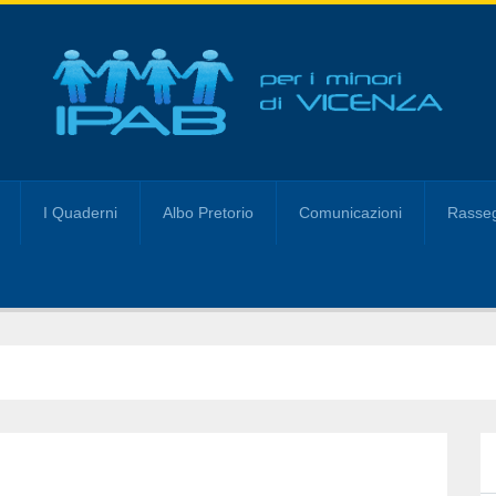
I Quaderni
Albo Pretorio
Comunicazioni
Rasseg