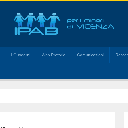
I Quaderni
Albo Pretorio
Comunicazioni
Rasseg