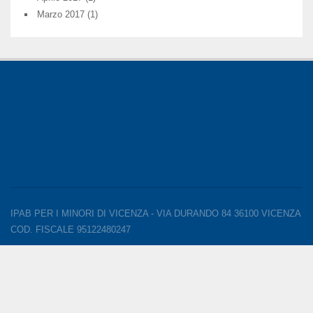
Marzo 2017
(1)
IPAB PER I MINORI DI VICENZA - VIA DURANDO 84 36100 VICENZA
COD. FISCALE 95122480247