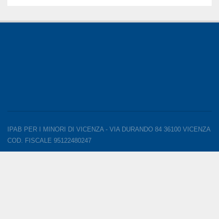
IPAB PER I MINORI DI VICENZA - VIA DURANDO 84 36100 VICENZA
COD. FISCALE 95122480247