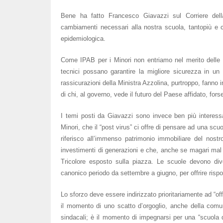
Bene ha fatto Francesco Giavazzi sul Corriere della
cambiamenti necessari alla nostra scuola, tantopiù e
epidemiologica.
Come IPAB per i Minori non entriamo nel merito delle m
tecnici possano garantire la migliore sicurezza in un
rassicurazioni della Ministra Azzolina, purtroppo, fanno
di chi, al governo, vede il futuro del Paese affidato, fors
I temi posti da Giavazzi sono invece ben più interessa
Minori, che il “post virus” ci offre di pensare ad una sc
riferisco all’immenso patrimonio immobiliare del nostr
investimenti di generazioni e che, anche se magari mal ri
Tricolore esposto sulla piazza. Le scuole devono diven
canonico periodo da settembre a giugno, per offrire ris
Lo sforzo deve essere indirizzato prioritariamente ad “offri
il momento di uno scatto d’orgoglio, anche della comuni
sindacali; è il momento di impegnarsi per una “scuola d