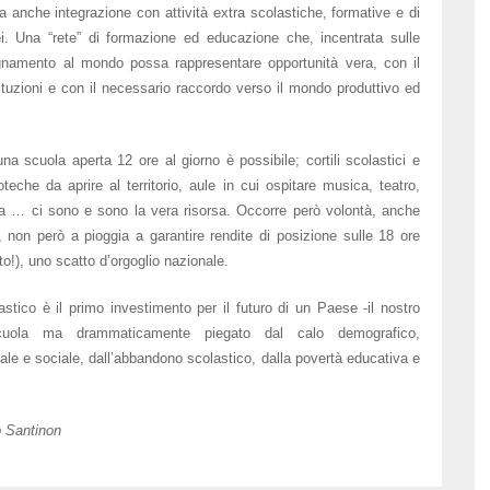
a anche integrazione con attività extra scolastiche, formative e di
ei. Una “rete” di formazione ed educazione che, incentrata sulle
segnamento al mondo possa rappresentare opportunità vera, con il
stituzioni e con il necessario raccordo verso il mondo produttivo ed
a scuola aperta 12 ore al giorno è possibile; cortili scolastici e
oteche da aprire al territorio, aule in cui ospitare musica, teatro,
ua … ci sono e sono la vera risorsa. Occorre però volontà, anche
i, non però a pioggia a garantire rendite di posizione sulle 18 ore
o!), uno scatto d’orgoglio nazionale.
olastico è il primo investimento per il futuro di un Paese -il nostro
scuola ma drammaticamente piegato dal calo demografico,
iale e sociale, dall’abbandono scolastico, dalla povertà educativa e
o Santinon