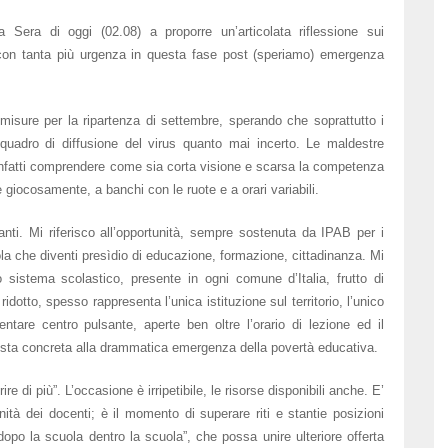
 Sera di oggi (02.08) a proporre un’articolata riflessione sui
 con tanta più urgenza in questa fase post (speriamo) emergenza
isure per la ripartenza di settembre, sperando che soprattutto i
 quadro di diffusione del virus quanto mai incerto. Le maldestre
 infatti comprendere come sia corta visione e scarsa la competenza
e giocosamente, a banchi con le ruote e a orari variabili.
nti. Mi riferisco all’opportunità, sempre sostenuta da IPAB per i
uola che diventi presìdio di educazione, formazione, cittadinanza. Mi
o sistema scolastico, presente in ogni comune d’Italia, frutto di
dotto, spesso rappresenta l’unica istituzione sul territorio, l’unico
tare centro pulsante, aperte ben oltre l’orario di lezione ed il
posta concreta alla drammatica emergenza della povertà educativa.
re di più”. L’occasione è irripetibile, le risorse disponibili anche. E’
tà dei docenti; è il momento di superare riti e stantie posizioni
opo la scuola dentro la scuola”, che possa unire ulteriore offerta