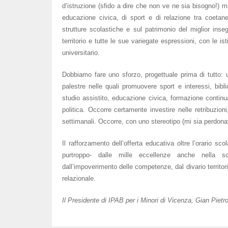
d’istruzione (sfido a dire che non ve ne sia bisogno!) m
educazione civica, di sport e di relazione tra coetan
strutture scolastiche e sul patrimonio del miglior in
territorio e tutte le sue variegate espressioni, con le i
universitario.
Dobbiamo fare uno sforzo, progettuale prima di tutto: un
palestre nelle quali promuovere sport e interessi, bibli
studio assistito, educazione civica, formazione contin
politica. Occorre certamente investire nelle retribuzion
settimanali. Occorre, con uno stereotipo (mi sia perdonat
Il rafforzamento dell’offerta educativa oltre l’orario sc
purtroppo- dalle mille eccellenze anche nella 
dall’impoverimento delle competenze, dal divario territor
relazionale.
Il Presidente di IPAB per i Minori di Vicenza, Gian Pietr