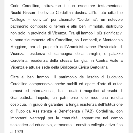
Carlo Cordellina, attraverso il suo esecutore testamentario,
Nicolò Bissari. Ludovico Cordellina destina all’Istituto cittadino
“Collegio – convitto” poi chiamato “Cordellina”, un notevole
patrimonio composto di terreni e altri beni immobili, distribuito
non solo in provincia di Vicenza. Tra gli immobili più significativi
vi sono sicuramente villa Cordellina, poi Lombardi, a Montecchio
Maggiore, ora di proprietà dell’Amministrazione Provinciale di
Vicenza, residenza di campagna della famiglia, e palazzo
Cordellina, residenza della stessa famiglia, in Contrà Riale a
Vicenza e attuale sede della Biblioteca Civica Bertoliana.
Oltre ai beni immobili il patrimonio del lascito di Ludovico
Cordellina comprendeva anche mobili ed opere d’arte di autori
famosi ed internazionali, fra i quali i magnifici affreschi di
Giambattista Tiepolo; un patrimonio che rese una rendita
cospicua, in grado di garantire la lunga esistenza dell’Istituzione
di Pubblica Assistenza e Beneficenza (IPAB) Cordellina, con
importanti vantaggi per la comunità, soprattutto nel campo
scolastico ed educativo, attraverso il convitto-collegio attivo fino
al 1929.