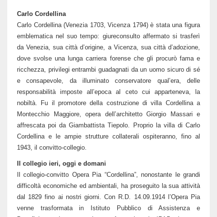
Carlo Cordellina
Carlo Cordellina (Venezia 1703, Vicenza 1794) è stata una figura
emblematica nel suo tempo: giureconsulto affermato si trasferì
da Venezia, sua città d’origine, a Vicenza, sua città d’adozione,
dove svolse una lunga carriera forense che gli procurò fama e
ricchezza, privilegi entrambi guadagnati da un uomo sicuro di sé
e consapevole, da illuminato conservatore qual’era, delle
responsabilità imposte all’epoca al ceto cui apparteneva, la
nobiltà. Fu il promotore della costruzione di villa Cordellina a
Montecchio Maggiore, opera dell’architetto Giorgio Massari e
affrescata poi da Giambattista Tiepolo. Proprio la villa di Carlo
Cordellina e le ampie strutture collaterali ospiteranno, fino al
1943, il convitto-collegio.
Il collegio ieri, oggi e domani
Il collegio-convitto Opera Pia “Cordellina”, nonostante le grandi
difficoltà economiche ed ambientali, ha proseguito la sua attività
dal 1829 fino ai nostri giorni. Con R.D. 14.09.1914 l’Opera Pia
venne trasformata in Istituto Pubblico di Assistenza e