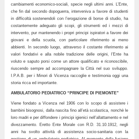
cambiamenti economico-sociali, specie negli ultimi anni. L’Ente,
che fin dal secondo dopoguerra, interveniva a favore di studenti
in difficoltà sostenendoli con l’erogazione di borse di studio, ha
costantemente adeguato gli scopi, gli strumenti ed i mezzi di
intervento, pur mantenendo i propri principi ispiratori a favore dei
giovani e della scuola, con particolare riferimento ai meno
abbienti. In secondo luogo, attraverso il costante riferimento ai
valori fondativi e alla nobile tradizione delle origini, l’Ente ha
voluto e saputo porsi come un attore qualificato e riconoscibile,
riuscendo sempre ad accompagnare la Città nel suo sviluppo.
I.P.A.B. per i Minori di Vicenza raccoglie e testimonia oggi una
storia ricca ed importante.
AMBULATORIO PEDIATRICO “PRINCIPE DI PIEMONTE”
Viene fondato a Vicenza nel 1906 con lo scopo di assistere i
bambini bisognosi, dalla nascita fino all’età scolastica, nonchè le
loro madri e per diffondere i principi igienici nell’allattamento e nel
divezzamento. Eretto Ente Morale con R.D. 31.10.1912, negli
anni ha svolto attività di assistenza socio-sanitaria con la
gestione di un ambulatorio pediatrico. Al momento della fusione