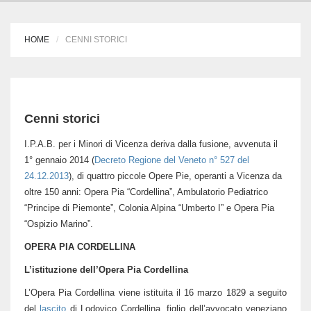
HOME
CENNI STORICI
Cenni storici
I.P.A.B. per i Minori di Vicenza deriva dalla fusione, avvenuta il
1° gennaio 2014 (
Decreto Regione del Veneto n° 527 del
24.12.2013
), di quattro piccole Opere Pie, operanti a Vicenza da
oltre 150 anni: Opera Pia “Cordellina”, Ambulatorio Pediatrico
“Principe di Piemonte”, Colonia Alpina “Umberto I” e Opera Pia
“Ospizio Marino”.
OPERA PIA CORDELLINA
L’istituzione dell’Opera Pia Cordellina
L’Opera Pia Cordellina viene istituita il 16 marzo 1829 a seguito
del
lascito
di Lodovico Cordellina, figlio dell’avvocato veneziano