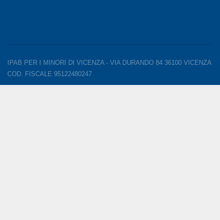
IPAB PER I MINORI DI VICENZA - VIA DURANDO 84 36100 VICENZA
COD. FISCALE 95122480247