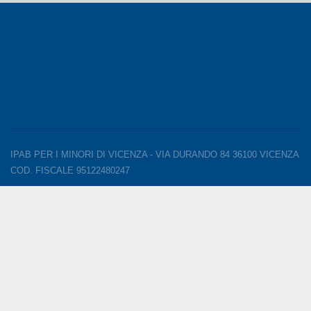
IPAB PER I MINORI DI VICENZA - VIA DURANDO 84 36100 VICENZA
COD. FISCALE 95122480247