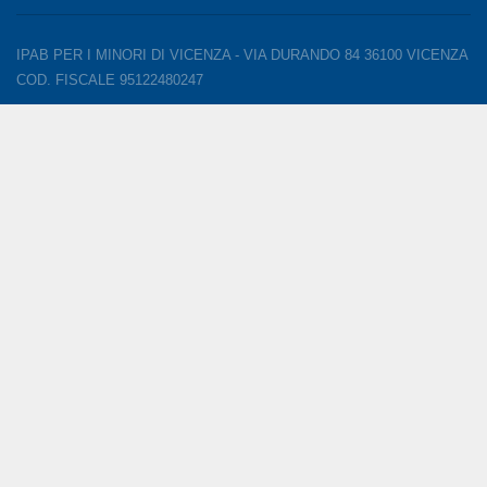
IPAB PER I MINORI DI VICENZA - VIA DURANDO 84 36100 VICENZA
COD. FISCALE 95122480247