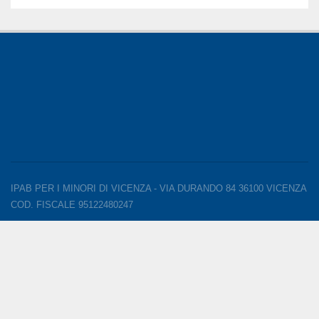
IPAB PER I MINORI DI VICENZA - VIA DURANDO 84 36100 VICENZA
COD. FISCALE 95122480247