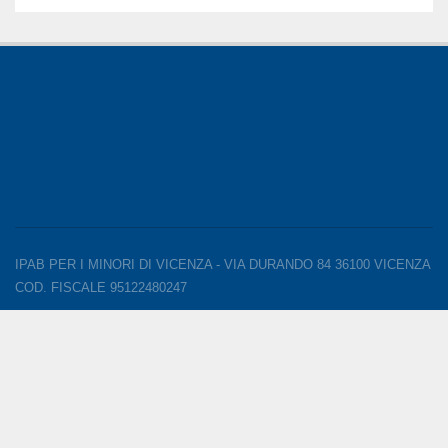
IPAB PER I MINORI DI VICENZA - VIA DURANDO 84 36100 VICENZA
COD. FISCALE 95122480247