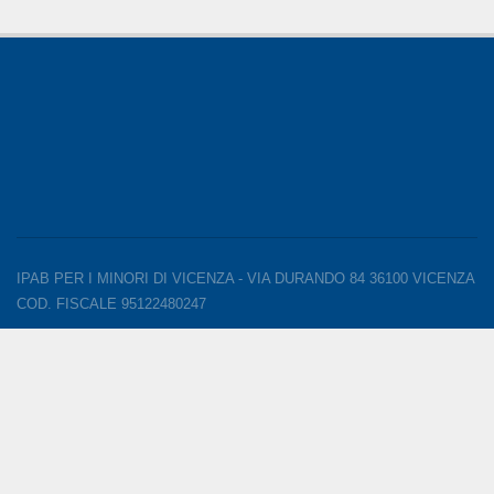
IPAB PER I MINORI DI VICENZA - VIA DURANDO 84 36100 VICENZA
COD. FISCALE 95122480247