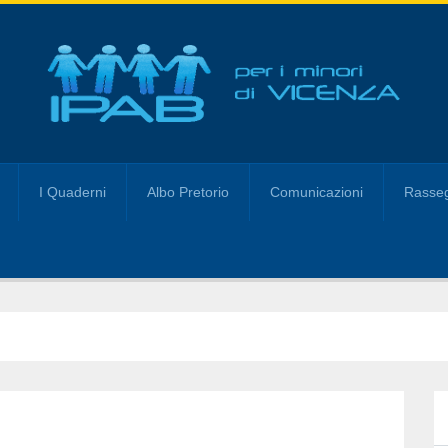
I Quaderni
Albo Pretorio
Comunicazioni
Rasseg