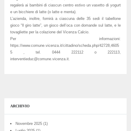
regalerà ai bambini di ciascun centro estivo un vasetto di yogurt
e un bicchiere di latte (o latte e menta).
L’azienda, inoltre, fornirà a ciascuna delle 35 sedi il tabellone
gioco “Il giro latte”, un gioco dell’oca con domande sul latte, e le
tovagliette per la colazione del Vicenza Calcio.
Per informazioni:
https://www.comune.vicenza.it/cittadino/scheda.php/42728,4605
5 , tel. 0444 222112 o 222113,
interventieduc@comune.vicenza.it.
ARCHIVIO
Novembre 2025
(1)
Luglio 2025
(1)