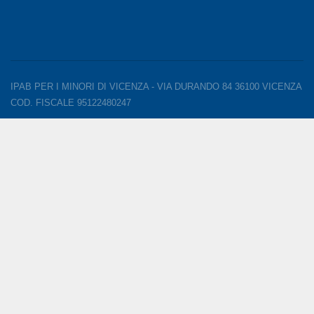
IPAB PER I MINORI DI VICENZA - VIA DURANDO 84 36100 VICENZA
COD. FISCALE 95122480247